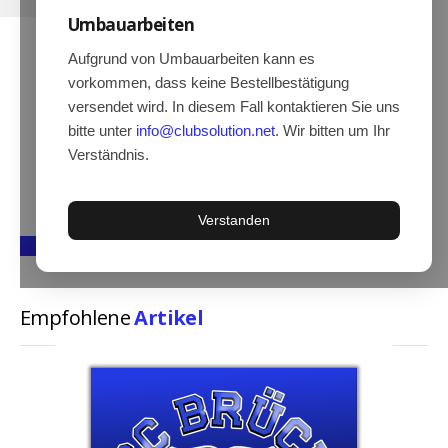
Umbauarbeiten
Hoodies
Gläser & Tassen & Krüge
Aufgrund von Umbauarbeiten kann es
vorkommen, dass keine Bestellbestätigung
Kochen & Grillen
versendet wird. In diesem Fall kontaktieren Sie uns
Aufkleber & Handys & Mousepads
bitte unter
info@clubsolution.net
. Wir bitten um Ihr
Verständnis.
Taschen
Polo`s & Hemden
Verstanden
Wimpel & Fanschal & Schirme
Kappen & Mützen
Alles fürs Bad
Empfohlene
Artikel
Leinwände und Kissen
Alles für die Kids
Jacken
Long Sleeve & Tank Top