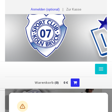
Anmelden (optional)
|
Zur Kasse
HOME
Warenkorb
(
0
)
0
€
FANSHOP
Sweater
T-Shirts