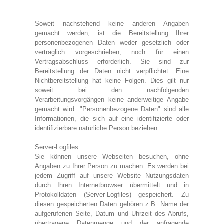
Hoodies
Soweit nachstehend keine anderen Angaben
Gläser & Tassen & Krüge
gemacht werden, ist die Bereitstellung Ihrer
Kochen & Grillen
personenbezogenen Daten weder gesetzlich oder
vertraglich vorgeschrieben, noch für einen
Vertragsabschluss erforderlich. Sie sind zur
Aufkleber & Handys & Mousepads
Bereitstellung der Daten nicht verpflichtet. Eine
Taschen
Nichtbereitstellung hat keine Folgen. Dies gilt nur
soweit bei den nachfolgenden
Polo`s & Hemden
Verarbeitungsvorgängen keine anderweitige Angabe
gemacht wird. "Personenbezogene Daten" sind alle
Wimpel & Fanschal & Schirme
Informationen, die sich auf eine identifizierte oder
Kappen & Mützen
identifizierbare natürliche Person beziehen.
Alles fürs Bad
Server-Logfiles
Sie können unsere Webseiten besuchen, ohne
Leinwände und Kissen
Angaben zu Ihrer Person zu machen. Es werden bei
jedem Zugriff auf unsere Website Nutzungsdaten
Alles für die Kids
durch Ihren Internetbrowser übermittelt und in
Jacken
Protokolldaten (Server-Logfiles) gespeichert. Zu
diesen gespeicherten Daten gehören z.B. Name der
Long Sleeve & Tank Top
aufgerufenen Seite, Datum und Uhrzeit des Abrufs,
übertragene Datenmenge und der anfragende