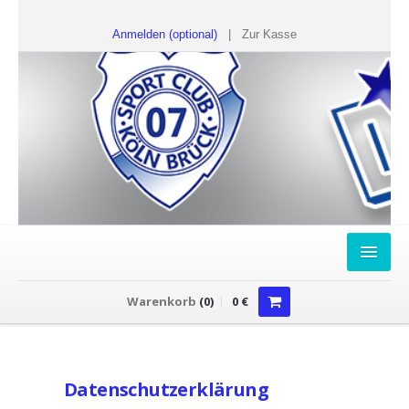
Anmelden (optional)
|
Zur Kasse
HOME
Warenkorb
(
0
)
0
€
FANSHOP
Sweater
Datenschutzerklärung
T-Shirts